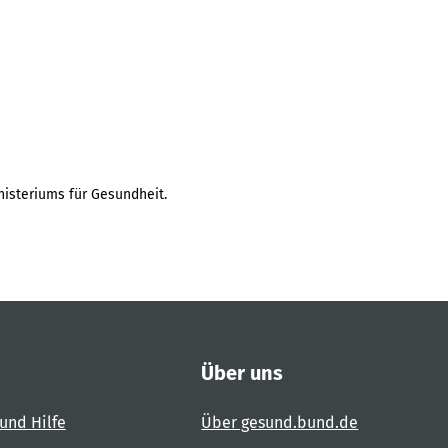
isteriums für Gesundheit.
Über uns
und Hilfe
Über gesund.bund.de