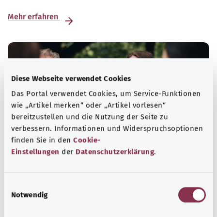
Mehr erfahren
Diese Webseite verwendet Cookies
Das Portal verwendet Cookies, um Service-Funktionen
wie „Artikel merken“ oder „Artikel vorlesen“
bereitzustellen und die Nutzung der Seite zu
verbessern. Informationen und Widerspruchsoptionen
finden Sie in den
Cookie-
Einstellungen
der
Datenschutzerklärung
.
Selbsthilfe
E
Selbsthilfegruppen bieten Austausch und Unterstützung
Notwendig
i
für Menschen mit chronischen Erkrankungen,
n
Suchtproblemen, Behinderungen und seelischen