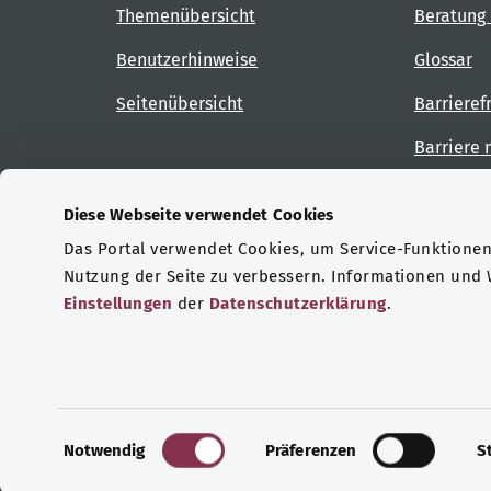
Themenübersicht
Beratung 
Benutzerhinweise
Glossar
Seitenübersicht
Barrieref
Barriere
Diese Webseite verwendet Cookies
Das Portal verwendet Cookies, um Service-Funktionen 
Zertifizierungen
Nutzung der Seite zu verbessern. Informationen und
Einstellungen
der
Datenschutzerklärung
.
© Copyright 2026 Bundesministerium für Gesu
E
Notwendig
Präferenzen
S
i
n