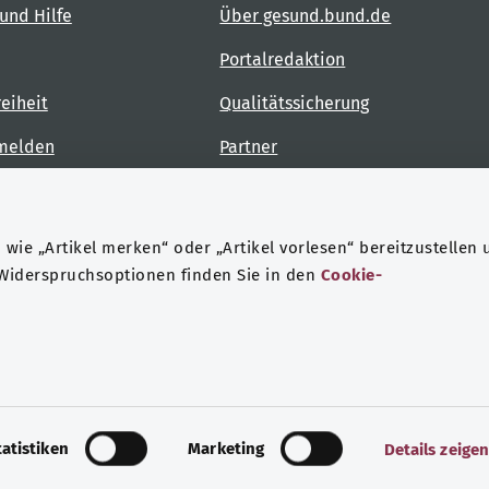
und Hilfe
Über gesund.bund.de
Portalredaktion
reiheit
Qualitätssicherung
 melden
Partner
Kontakt
wie „Artikel merken“ oder „Artikel vorlesen“ bereitzustellen 
 Widerspruchsoptionen finden Sie in den
Cookie-
ndheit
Datenschutz
Impressum
tatistiken
Marketing
Details zeige