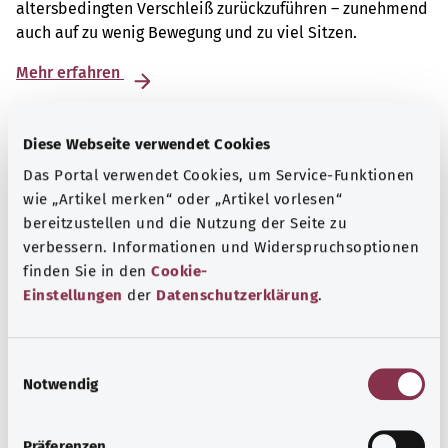
altersbedingten Verschleiß zurückzuführen – zunehmend
auch auf zu wenig Bewegung und zu viel Sitzen.
Mehr erfahren
Diese Webseite verwendet Cookies
Das Portal verwendet Cookies, um Service-Funktionen
wie „Artikel merken“ oder „Artikel vorlesen“
bereitzustellen und die Nutzung der Seite zu
verbessern. Informationen und Widerspruchsoptionen
finden Sie in den
Cookie-
Einstellungen
der
Datenschutzerklärung
.
E
Notwendig
i
Beratung und Hilfe
n
Eine Auswahl verschiedener Beratungs- und
w
Präferenzen