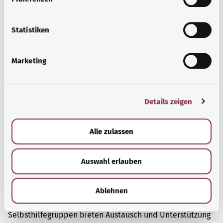
Informationsangebote zu bestimmten
i
Gesundheitsthemen.
l
l
Statistiken
Mehr erfahren
i
g
Marketing
u
n
g
Details zeigen
s
a
u
Alle zulassen
s
w
Auswahl erlauben
a
h
l
Ablehnen
Selbsthilfe
Selbsthilfegruppen bieten Austausch und Unterstützung