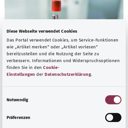
Diese Webseite verwendet Cookies
Das Portal verwendet Cookies, um Service-Funktionen
wie „Artikel merken“ oder „Artikel vorlesen“
bereitzustellen und die Nutzung der Seite zu
verbessern. Informationen und Widerspruchsoptionen
finden Sie in den
Cookie-
Blut- und Lymphsystem
Einstellungen
der
Datenschutzerklärung
.
Das Blut- und Lymphsystem durchdringt den
menschlichen Körper und steht im engen Austausch
E
miteinander. Beide Systeme spielen bei der Abwehr von
Notwendig
i
Krankheitserregern eine zentrale Rolle.
n
Mehr erfahren
w
Präferenzen
i