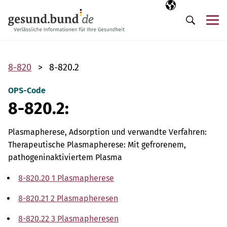
Navigation überspringen
Ausgewählte Sp
DE
Me
Suche
8-820
8-820.2
OPS-Code
8-820.2:
Plasmapherese, Adsorption und verwandte Verfahren:
Therapeutische Plasmapherese: Mit gefrorenem,
pathogeninaktiviertem Plasma
8-820.20 1 Plasmapherese
8-820.21 2 Plasmapheresen
8-820.22 3 Plasmapheresen