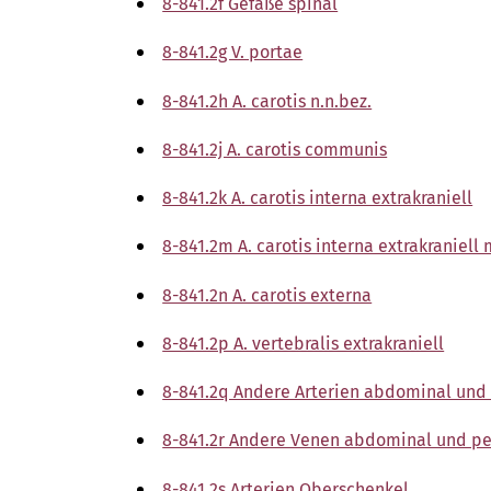
8-841.2f Gefäße spinal
8-841.2g V. portae
8-841.2h A. carotis n.n.bez.
8-841.2j A. carotis communis
8-841.2k A. carotis interna extrakraniell
8-841.2m A. carotis interna extrakraniell
8-841.2n A. carotis externa
8-841.2p A. vertebralis extrakraniell
8-841.2q Andere Arterien abdominal und
8-841.2r Andere Venen abdominal und pe
8-841.2s Arterien Oberschenkel