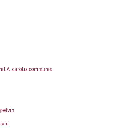
 mit A. carotis communis
 pelvin
lvin