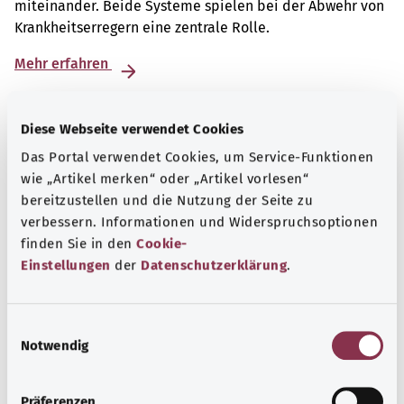
miteinander. Beide Systeme spielen bei der Abwehr von
Krankheitserregern eine zentrale Rolle.
Mehr erfahren
Diese Webseite verwendet Cookies
Das Portal verwendet Cookies, um Service-Funktionen
wie „Artikel merken“ oder „Artikel vorlesen“
bereitzustellen und die Nutzung der Seite zu
verbessern. Informationen und Widerspruchsoptionen
finden Sie in den
Cookie-
Einstellungen
der
Datenschutzerklärung
.
E
Notwendig
Beratung und Hilfe
i
n
Eine Auswahl verschiedener Beratungs- und
w
Präferenzen