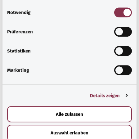
E
Notwendig
i
n
w
Präferenzen
i
l
Beratung und Hilfe
l
Statistiken
i
Eine Auswahl verschiedener Beratungs- und
g
Informationsangebote zu bestimmten
Marketing
u
Gesundheitsthemen.
n
Mehr erfahren
g
Details zeigen
s
a
u
Alle zulassen
s
w
Auswahl erlauben
a