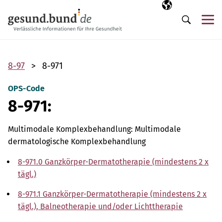
Navigation überspringen
Ausgewählte Sp
DE
Me
Suche
8-97
8-971
OPS-Code
8-971:
Multimodale Komplexbehandlung: Multimodale
dermatologische Komplexbehandlung
8-971.0 Ganzkörper-Dermatotherapie (mindestens 2 x
tägl.)
8-971.1 Ganzkörper-Dermatotherapie (mindestens 2 x
tägl.), Balneotherapie und/oder Lichttherapie