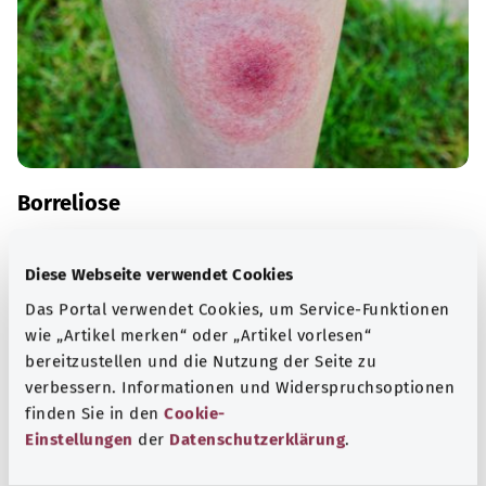
Borreliose
Zeckenstiche bleiben meist folgenlos. Manchmal
übertragen Zecken aber Krankheiten wie Borreliose. Eine
Diese Webseite verwendet Cookies
Borreliose wird in der Regel mit Antibiotika behandelt.
Das Portal verwendet Cookies, um Service-Funktionen
wie „Artikel merken“ oder „Artikel vorlesen“
Mehr erfahren
bereitzustellen und die Nutzung der Seite zu
verbessern. Informationen und Widerspruchsoptionen
finden Sie in den
Cookie-
Einstellungen
der
Datenschutzerklärung
.