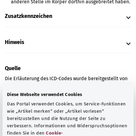
anderen Stelle im Körper dorthin ausgebreitet haben.
Zusatzkennzeichen
Hinweis
Quelle
Die Erläuterung des ICD-Codes wurde bereitgestellt von
der „Was hab’ ich?” gemeinnützigen GmbH im Auftrag
des Bundesministeriums für Gesundheit (BMG).
Diese Webseite verwendet Cookies
Das Portal verwendet Cookies, um Service-Funktionen
wie „Artikel merken“ oder „Artikel vorlesen“
bereitzustellen und die Nutzung der Seite zu
Gut informiert
verbessern. Informationen und Widerspruchsoptionen
Weitere Artikel
finden Sie in den
Cookie-