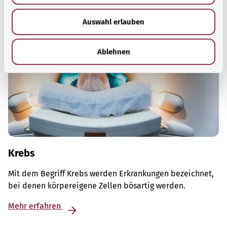
w
Auswahl erlauben
a
h
l
Ablehnen
Krebs
Mit dem Begriff Krebs werden Erkrankungen bezeichnet,
bei denen körpereigene Zellen bösartig werden.
Mehr erfahren