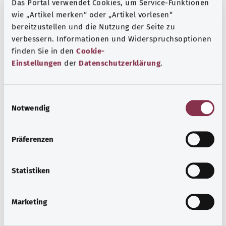
Das Portal verwendet Cookies, um Service-Funktionen
wie „Artikel merken“ oder „Artikel vorlesen“
Die Erläuterung des ICD-Codes wurde bereitgestellt von
bereitzustellen und die Nutzung der Seite zu
der „Was hab’ ich?” gemeinnützigen GmbH im Auftrag
verbessern. Informationen und Widerspruchsoptionen
des Bundesministeriums für Gesundheit (BMG).
finden Sie in den
Cookie-
Einstellungen
der
Datenschutzerklärung
.
Gut informiert
Weitere Artikel
E
Notwendig
i
n
w
Präferenzen
i
l
l
Statistiken
i
g
Marketing
u
n