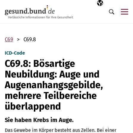
Navigation überspringen
Ausgewählte Sp
DE
Me
Suche
C69
C69.8
ICD-Code
C69.8: Bösartige
Neubildung: Auge und
Augenanhangsgebilde,
mehrere Teilbereiche
überlappend
Sie haben Krebs im Auge.
Das Gewebe im Körper besteht aus Zellen. Bei einer