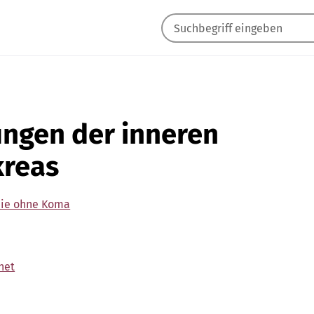
ungen der inneren
kreas
mie ohne Koma
net