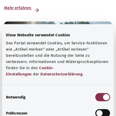
Mehr erfahren
Diese Webseite verwendet Cookies
Das Portal verwendet Cookies, um Service-Funktionen
wie „Artikel merken“ oder „Artikel vorlesen“
bereitzustellen und die Nutzung der Seite zu
verbessern. Informationen und Widerspruchsoptionen
finden Sie in den
Cookie-
Einstellungen
der
Datenschutzerklärung
.
Psyche und Wohlbefinden
E
Notwendig
i
Sport oder Meditation? Es gibt verschiedene
n
Maßnahmen Stress und Belastungen des Alltags zu
w
Präferenzen
bewältigen, das eigene Wohbefinden zu steigern oder zur