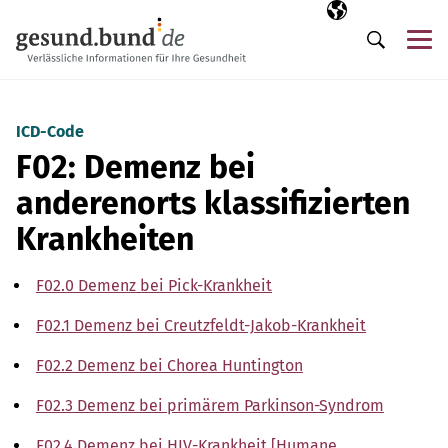
Navigation überspringen
Ausgewählte Sp
DE
Me
Suche
ICD-Code
F02: Demenz bei
anderenorts klassifizierten
Krankheiten
F02.0 Demenz bei Pick-Krankheit
F02.1 Demenz bei Creutzfeldt-Jakob-Krankheit
F02.2 Demenz bei Chorea Huntington
F02.3 Demenz bei primärem Parkinson-Syndrom
F02.4 Demenz bei HIV-Krankheit [Humane