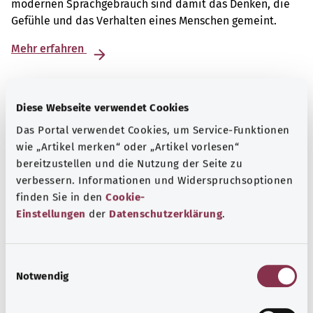
modernen Sprachgebrauch sind damit das Denken, die
Gefühle und das Verhalten eines Menschen gemeint.
Mehr erfahren
Diese Webseite verwendet Cookies
Das Portal verwendet Cookies, um Service-Funktionen
wie „Artikel merken“ oder „Artikel vorlesen“
bereitzustellen und die Nutzung der Seite zu
verbessern. Informationen und Widerspruchsoptionen
finden Sie in den
Cookie-
Einstellungen
der
Datenschutzerklärung
.
E
Psyche und Wohlbefinden
Notwendig
i
n
Sport oder Meditation? Es gibt verschiedene
w