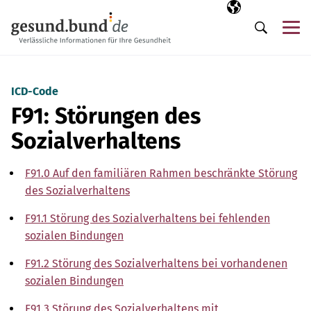
Navigation überspringen
Ausgewählte Sp
DE
Me
Suche
ICD-Code
F91: Störungen des
Sozialverhaltens
F91.0 Auf den familiären Rahmen beschränkte Störung
des Sozialverhaltens
F91.1 Störung des Sozialverhaltens bei fehlenden
sozialen Bindungen
F91.2 Störung des Sozialverhaltens bei vorhandenen
sozialen Bindungen
F91.3 Störung des Sozialverhaltens mit