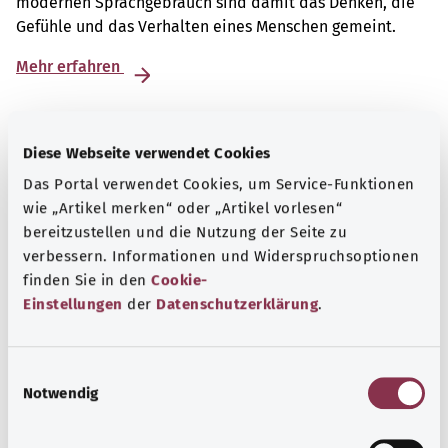
modernen Sprachgebrauch sind damit das Denken, die
Gefühle und das Verhalten eines Menschen gemeint.
Mehr erfahren
Diese Webseite verwendet Cookies
Das Portal verwendet Cookies, um Service-Funktionen
wie „Artikel merken“ oder „Artikel vorlesen“
bereitzustellen und die Nutzung der Seite zu
verbessern. Informationen und Widerspruchsoptionen
finden Sie in den
Cookie-
Einstellungen
der
Datenschutzerklärung
.
E
Psyche und Wohlbefinden
Notwendig
i
n
Sport oder Meditation? Es gibt verschiedene
w