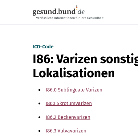
Navigation überspringen
ICD-Code
I86: Varizen sonsti
Lokalisationen
I86.0 Sublinguale Varizen
I86.1 Skrotumvarizen
I86.2 Beckenvarizen
I86.3 Vulvavarizen