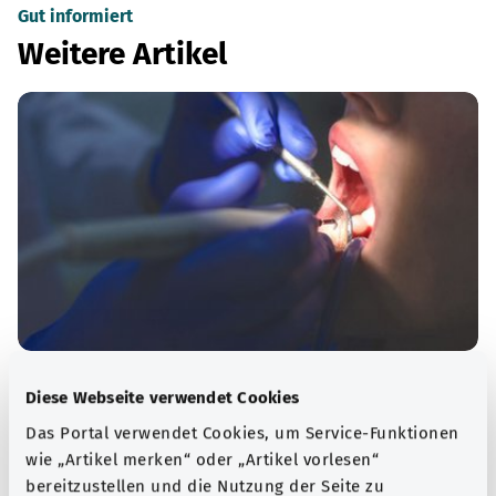
Gut informiert
Weitere Artikel
Karies
Diese Webseite verwendet Cookies
Karies ist eine Zahnkrankheit. Sie entsteht durch
Das Portal verwendet Cookies, um Service-Funktionen
Bakterien im Zahnbelag, süße Lebensmittel und
wie „Artikel merken“ oder „Artikel vorlesen“
mangelnde Mundhygiene. Karies schädigt die Zähne und
bereitzustellen und die Nutzung der Seite zu