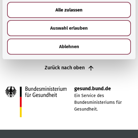
anatomischen Voraussetzungen dafür, dass der Mensch
u
Alle zulassen
sprechen kann.
s
w
Mehr erfahren
Auswahl erlauben
a
h
l
Ablehnen
Zurück nach oben
gesund.bund.de
Ein Service des
Bundesministeriums für
Gesundheit.