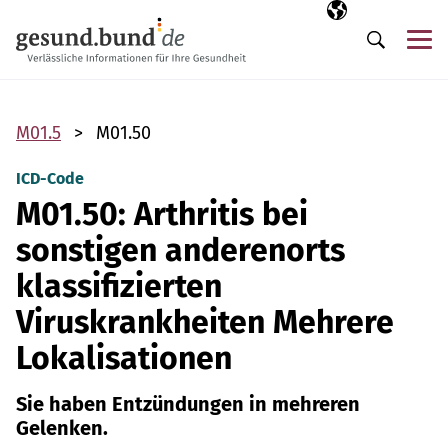
Navigation überspringen
Ausgewählte Sp
DE
Me
Suche
M01.5
M01.50
ICD-Code
M01.50: Arthritis bei
sonstigen anderenorts
klassifizierten
Viruskrankheiten Mehrere
Lokalisationen
Sie haben Entzündungen in mehreren
Gelenken.