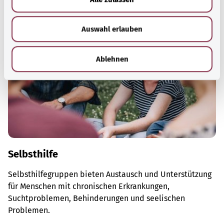
s
w
Auswahl erlauben
a
h
l
Ablehnen
Selbsthilfe
Selbsthilfegruppen bieten Austausch und Unterstützung
für Menschen mit chronischen Erkrankungen,
Suchtproblemen, Behinderungen und seelischen
Problemen.