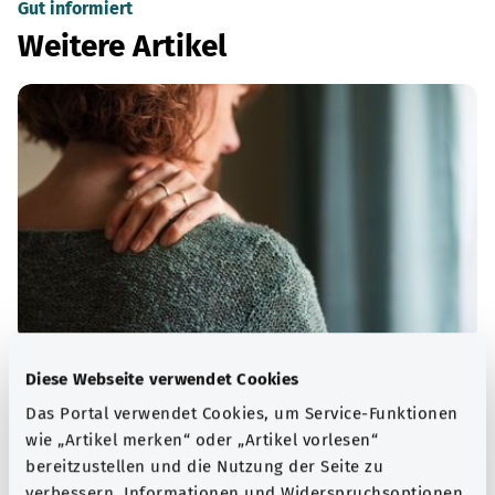
Gut informiert
Weitere Artikel
Muskeln, Knochen und Gelenke
Diese Webseite verwendet Cookies
Das Portal verwendet Cookies, um Service-Funktionen
Viele Erkrankungen des Bewegungsapparates sind auf
wie „Artikel merken“ oder „Artikel vorlesen“
altersbedingten Verschleiß zurückzuführen – zunehmend
bereitzustellen und die Nutzung der Seite zu
auch auf zu wenig Bewegung und zu viel Sitzen.
verbessern. Informationen und Widerspruchsoptionen