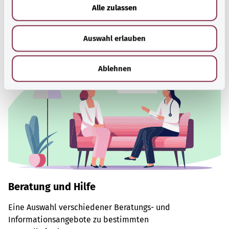
u
Problemen.
Alle zulassen
s
Mehr erfahren
w
Auswahl erlauben
a
h
l
Ablehnen
Beratung und Hilfe
Eine Auswahl verschiedener Beratungs- und
Informationsangebote zu bestimmten