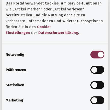
Das Portal verwendet Cookies, um Service-Funktionen
wie „Artikel merken“ oder „Artikel vorlesen“
Vitamin-D-Mangel
bereitzustellen und die Nutzung der Seite zu
Vitamin D ist vor allem wichtig für gesunde Knochen.
verbessern. Informationen und Widerspruchsoptionen
Mangelt es langfristig an Vitamin D, können die Knochen
finden Sie in den
Cookie-
instabil werden. Regelmäßig Sonne zu „tanken“ hilft,
Einstellungen
der
Datenschutzerklärung
.
einem Mangel vorzubeugen.
Mehr erfahren
E
Notwendig
i
n
w
Präferenzen
i
l
l
Statistiken
i
g
Marketing
u
n