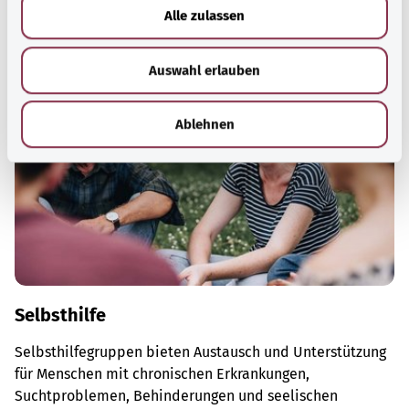
u
Alle zulassen
Mehr erfahren
s
w
Auswahl erlauben
a
h
l
Ablehnen
Selbsthilfe
Selbsthilfegruppen bieten Austausch und Unterstützung
für Menschen mit chronischen Erkrankungen,
Suchtproblemen, Behinderungen und seelischen