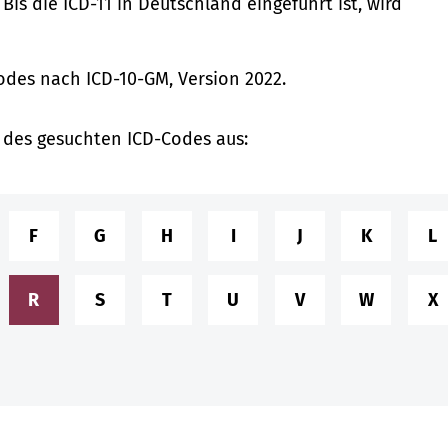
is die ICD-11 in Deutschland eingeführt ist, wird
Codes nach ICD-10-GM, Version 2022.
 des gesuchten ICD-Codes aus:
F
G
H
I
J
K
L
R
S
T
U
V
W
X