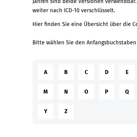
Jahren sind beide Versionen verwendbar. B
weiter nach ICD-10 verschlüsselt.
Hier finden Sie eine Übersicht über die 
Bitte wählen Sie den Anfangsbuchstaben
A
B
C
D
E
M
N
O
P
Q
Y
Z