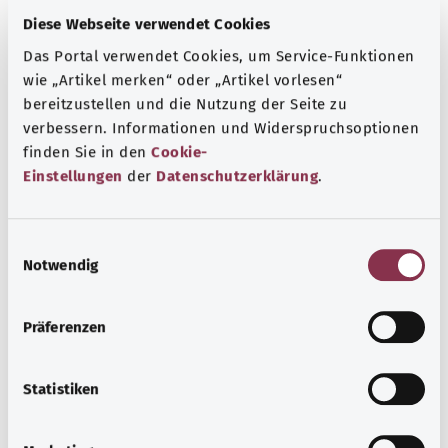
Diese Webseite verwendet Cookies
Das Portal verwendet Cookies, um Service-Funktionen
wie „Artikel merken“ oder „Artikel vorlesen“
Nieren und Harnwege
bereitzustellen und die Nutzung der Seite zu
verbessern. Informationen und Widerspruchsoptionen
Erkrankungen der Harnorgane reichen von der meist
finden Sie in den
Cookie-
harmlosen Blasenentzündung bis hin zu
Einstellungen
der
Datenschutzerklärung
.
schwerwiegenden Krankheiten wie dem
Nierenzellkarzinom (Nierenkrebs) oder einem
chronischen Nierenversagen.
E
Notwendig
i
Mehr erfahren
n
w
Präferenzen
i
l
l
Statistiken
i
g