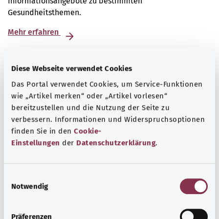
Informationsangebote zu bestimmten
Gesundheitsthemen.
Mehr erfahren
Diese Webseite verwendet Cookies
Das Portal verwendet Cookies, um Service-Funktionen
wie „Artikel merken“ oder „Artikel vorlesen“
bereitzustellen und die Nutzung der Seite zu
verbessern. Informationen und Widerspruchsoptionen
finden Sie in den
Cookie-
Einstellungen
der
Datenschutzerklärung
.
E
Notwendig
Nummern für den Notfall
i
n
Erfahren Sie hier, welche Notrufe und Beratungstelefone
w
Präferenzen