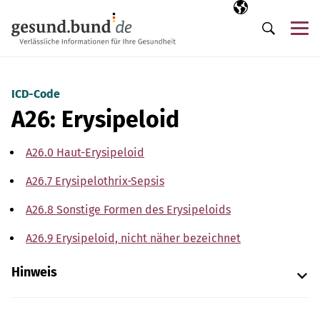
Navigation überspringen
Ausgewählte Sp
DE
Me
Suche
ICD-Code
A26: Erysipeloid
A26.0 Haut-Erysipeloid
A26.7 Erysipelothrix-Sepsis
A26.8 Sonstige Formen des Erysipeloids
A26.9 Erysipeloid, nicht näher bezeichnet
Hinweis