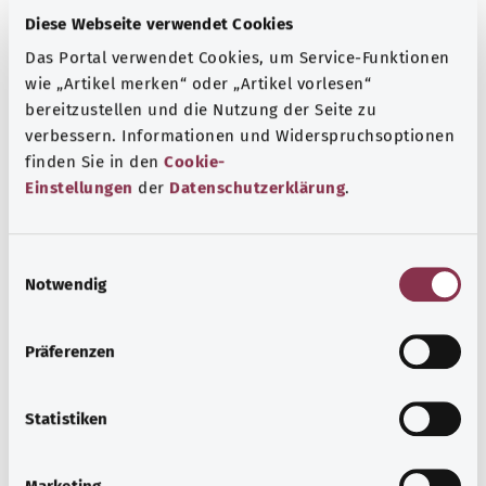
Diese Webseite verwendet Cookies
Das Portal verwendet Cookies, um Service-Funktionen
wie „Artikel merken“ oder „Artikel vorlesen“
bereitzustellen und die Nutzung der Seite zu
verbessern. Informationen und Widerspruchsoptionen
Zoonosen: Wenn sich Menschen und Tiere
finden Sie in den
Cookie-
gegenseitig anstecken
Einstellungen
der
Datenschutzerklärung
.
Zoonosen sind Infektionskrankheiten, die zwischen
Tieren und Menschen übertragen werden können.
E
Bekannte Beispiele sind Tollwut und Borreliose.
Notwendig
i
n
Mehr erfahren
w
Präferenzen
i
l
l
Statistiken
i
g