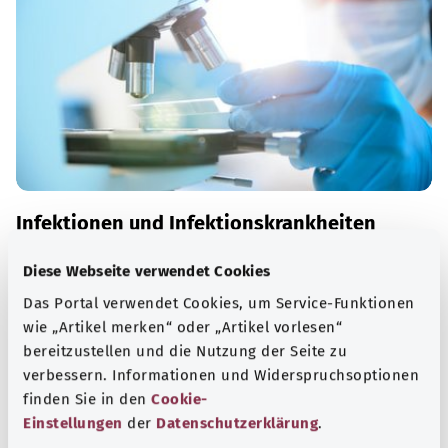
Infektionen und Infektionskrankheiten
Als Infektionskrankheiten werden Erkrankungen
Diese Webseite verwendet Cookies
bezeichnet, die infolge einer Ansteckung mit einem
Das Portal verwendet Cookies, um Service-Funktionen
Erreger entstehen.
wie „Artikel merken“ oder „Artikel vorlesen“
bereitzustellen und die Nutzung der Seite zu
Mehr erfahren
verbessern. Informationen und Widerspruchsoptionen
finden Sie in den
Cookie-
Einstellungen
der
Datenschutzerklärung
.