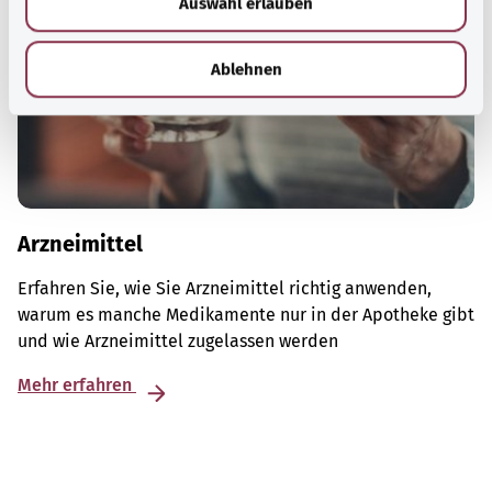
Auswahl erlauben
a
h
l
Ablehnen
Arzneimittel
Erfahren Sie, wie Sie Arzneimittel richtig anwenden,
warum es manche Medikamente nur in der Apotheke gibt
und wie Arzneimittel zugelassen werden
Mehr erfahren