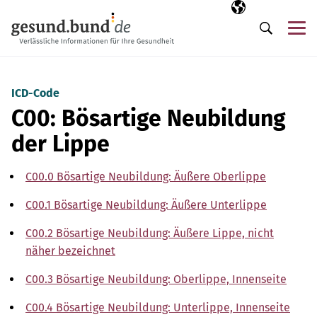
Navigation überspringen
Ausgewählte Sp
DE
Me
Suche
ICD-Code
C00: Bösartige Neubildung
der Lippe
C00.0 Bösartige Neubildung: Äußere Oberlippe
C00.1 Bösartige Neubildung: Äußere Unterlippe
C00.2 Bösartige Neubildung: Äußere Lippe, nicht
näher bezeichnet
C00.3 Bösartige Neubildung: Oberlippe, Innenseite
C00.4 Bösartige Neubildung: Unterlippe, Innenseite