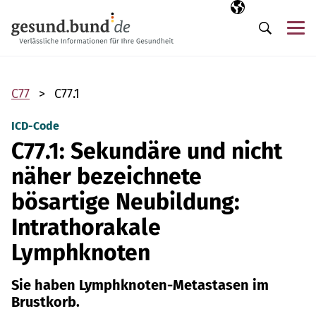
Navigation überspringen
Ausgewählte Sp
DE
Me
Suche
C77
C77.1
ICD-Code
C77.1: Sekundäre und nicht
näher bezeichnete
bösartige Neubildung:
Intrathorakale
Lymphknoten
Sie haben Lymphknoten-Metastasen im
Brustkorb.