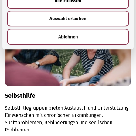
Alle zulassen
s
w
Auswahl erlauben
a
h
l
Ablehnen
Selbsthilfe
Selbsthilfegruppen bieten Austausch und Unterstützung
für Menschen mit chronischen Erkrankungen,
Suchtproblemen, Behinderungen und seelischen
Problemen.