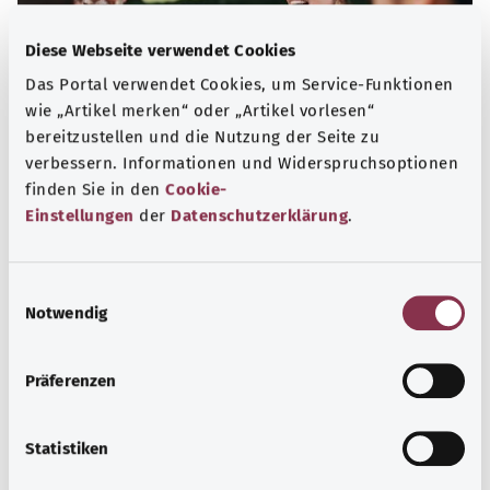
Diese Webseite verwendet Cookies
Das Portal verwendet Cookies, um Service-Funktionen
wie „Artikel merken“ oder „Artikel vorlesen“
bereitzustellen und die Nutzung der Seite zu
verbessern. Informationen und Widerspruchsoptionen
finden Sie in den
Cookie-
Selbsthilfe
Einstellungen
der
Datenschutzerklärung
.
Selbsthilfegruppen bieten Austausch und Unterstützung
für Menschen mit chronischen Erkrankungen,
E
Suchtproblemen, Behinderungen und seelischen
Notwendig
i
Problemen.
n
w
Mehr erfahren
Präferenzen
i
l
l
Statistiken
i