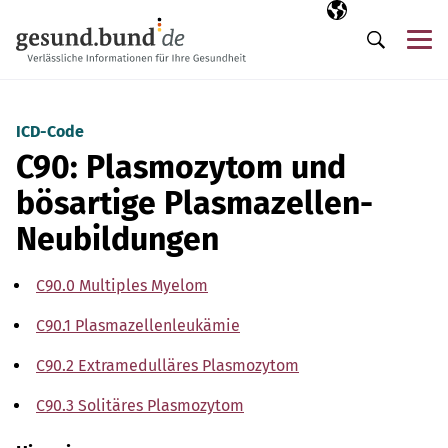
Navigation überspringen
Ausgewählte Sp
DE
Me
Suche
ICD-Code
C90: Plasmozytom und
bösartige Plasmazellen-
Neubildungen
C90.0 Multiples Myelom
C90.1 Plasmazellenleukämie
C90.2 Extramedulläres Plasmozytom
C90.3 Solitäres Plasmozytom