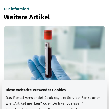
Gut informiert
Weitere Artikel
Blut- und Lymphsystem
Diese Webseite verwendet Cookies
Das Portal verwendet Cookies, um Service-Funktionen
Das Blut- und Lymphsystem durchdringt den
wie „Artikel merken“ oder „Artikel vorlesen“
menschlichen Körper und steht im engen Austausch