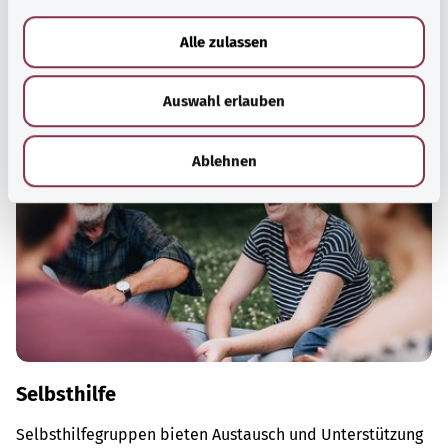
a
Informationsangebote zu bestimmten
u
Gesundheitsthemen.
Alle zulassen
s
Mehr erfahren
w
Auswahl erlauben
a
h
l
Ablehnen
Selbsthilfe
Selbsthilfegruppen bieten Austausch und Unterstützung