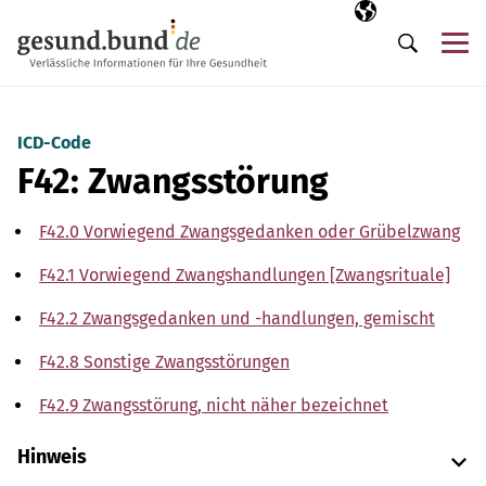
Navigation überspringen
Ausgewählte Sp
DE
Me
Suche
ICD-Code
F42: Zwangsstörung
F42.0 Vorwiegend Zwangsgedanken oder Grübelzwang
F42.1 Vorwiegend Zwangshandlungen [Zwangsrituale]
F42.2 Zwangsgedanken und -handlungen, gemischt
F42.8 Sonstige Zwangsstörungen
F42.9 Zwangsstörung, nicht näher bezeichnet
Hinweis