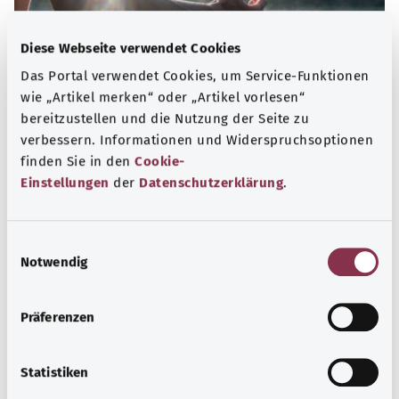
Diese Webseite verwendet Cookies
Das Portal verwendet Cookies, um Service-Funktionen
wie „Artikel merken“ oder „Artikel vorlesen“
bereitzustellen und die Nutzung der Seite zu
verbessern. Informationen und Widerspruchsoptionen
finden Sie in den
Cookie-
Psyche und Wohlbefinden
Einstellungen
der
Datenschutzerklärung
.
Sport oder Meditation? Es gibt verschiedene
Maßnahmen Stress und Belastungen des Alltags zu
E
bewältigen, das eigene Wohbefinden zu steigern oder zur
Notwendig
i
Ruhe zu kommen.
n
Mehr erfahren
w
Präferenzen
i
l
l
Statistiken
i