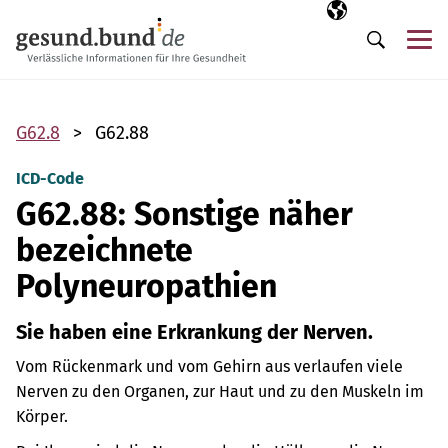
Navigation überspringen
Ausgewählte Sp
DE
Me
Suche
G62.8
G62.88
ICD-Code
G62.88: Sonstige näher
bezeichnete
Polyneuropathien
Sie haben eine Erkrankung der Nerven.
Vom Rückenmark und vom Gehirn aus verlaufen viele
Nerven zu den Organen, zur Haut und zu den Muskeln im
Körper.