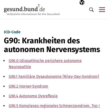
Navigation überspringen
Ausgewählte Sp
DE
Me
Suche
ICD-Code
G90: Krankheiten des
autonomen Nervensystems
G90.0 Idiopathische periphere autonome
Neuropathie
G90.1 Familiäre Dysautonomie [Riley-Day-Syndrom]
G90.2 Horner-Syndrom
G90.4 Autonome Dysreflexie
G90.5 Komplexes regionales Schmerzsyndrom, Typ I