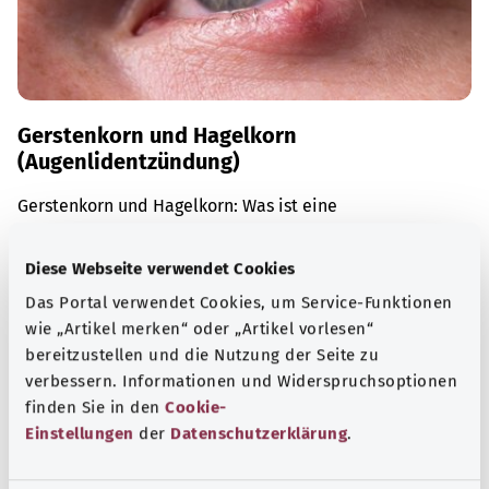
Gerstenkorn und Hagelkorn
(Augenlidentzündung)
Gerstenkorn und Hagelkorn: Was ist eine
Augenlidentzündung und wie verläuft sie? Erfahren Sie
mehr über Symptome, Ursachen und Behandlung.
Diese Webseite verwendet Cookies
Mehr erfahren
Das Portal verwendet Cookies, um Service-Funktionen
wie „Artikel merken“ oder „Artikel vorlesen“
bereitzustellen und die Nutzung der Seite zu
verbessern. Informationen und Widerspruchsoptionen
finden Sie in den
Cookie-
Einstellungen
der
Datenschutzerklärung
.