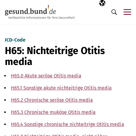
Navigation überspringen
Ausgewählte Sp
DE
Me
Suche
ICD-Code
H65: Nichteitrige Otitis
media
H65.0 Akute seröse Otitis media
H65.1 Sonstige akute nichteitrige Otitis media
H65.2 Chronische seröse Otitis media
H65.3 Chronische muköse Otitis media
H65.4 Sonstige chronische nichteitrige Otitis media