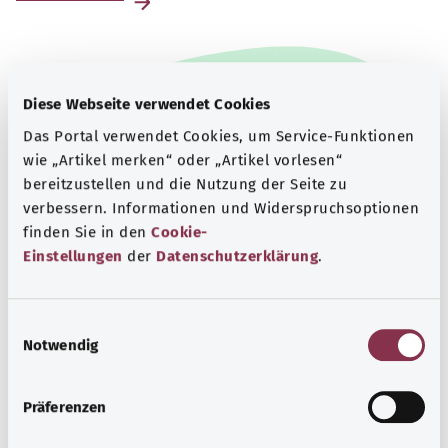
Diese Webseite verwendet Cookies
Das Portal verwendet Cookies, um Service-Funktionen
wie „Artikel merken“ oder „Artikel vorlesen“
bereitzustellen und die Nutzung der Seite zu
verbessern. Informationen und Widerspruchsoptionen
finden Sie in den
Cookie-
Einstellungen
der
Datenschutzerklärung
.
Beratung und Hilfe
E
Notwendig
i
Eine Auswahl verschiedener Beratungs- und
n
Informationsangebote zu bestimmten
w
Gesundheitsthemen.
Präferenzen
i
Mehr erfahren
l