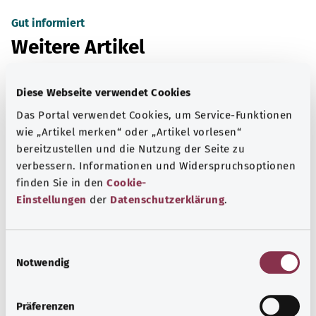
Gut informiert
Weitere Artikel
Diese Webseite verwendet Cookies
Das Portal verwendet Cookies, um Service-Funktionen
wie „Artikel merken“ oder „Artikel vorlesen“
bereitzustellen und die Nutzung der Seite zu
verbessern. Informationen und Widerspruchsoptionen
finden Sie in den
Cookie-
Einstellungen
der
Datenschutzerklärung
.
E
Chronische Nierenkrankheit
Notwendig
i
n
Die chronische Nierenerkrankung entwickelt sich
w
typischerweise bei älteren Menschen. Oft bleibt die
Präferenzen
i