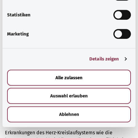
Erkrankung unbemerkt, weil das Nachlassen der
l
Nierenfunktion anfangs keine Beschwerden hervorruft.
l
Statistiken
Mehr erfahren
i
g
Marketing
u
n
g
Details zeigen
s
a
u
Alle zulassen
s
w
Auswahl erlauben
a
h
l
Ablehnen
Herz und Kreislauf
Erkrankungen des Herz-Kreislaufsystems wie die