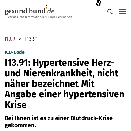
Navigation überspringen
Ausgewählte Sp
DE
Me
Suche
I13.9
I13.91
ICD-Code
I13.91: Hypertensive Herz-
und Nierenkrankheit, nicht
näher bezeichnet Mit
Angabe einer hypertensiven
Krise
Bei Ihnen ist es zu einer Blutdruck-Krise
gekommen.