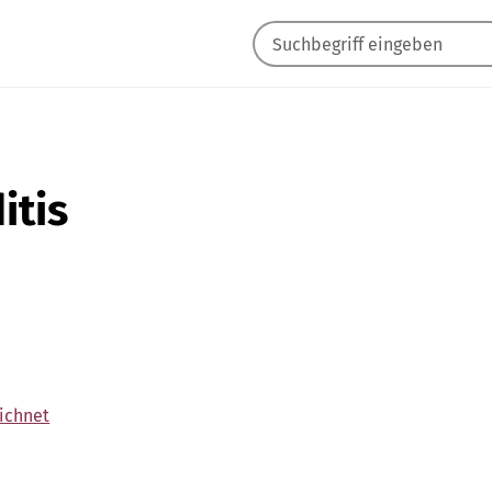
itis
eichnet