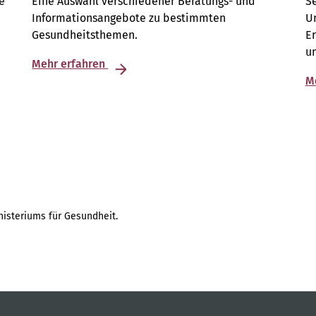
e
Eine Auswahl verschiedener Beratungs- und
S
Informationsangebote zu bestimmten
Un
Gesundheitsthemen.
E
u
Mehr erfahren
M
isteriums für Gesundheit.