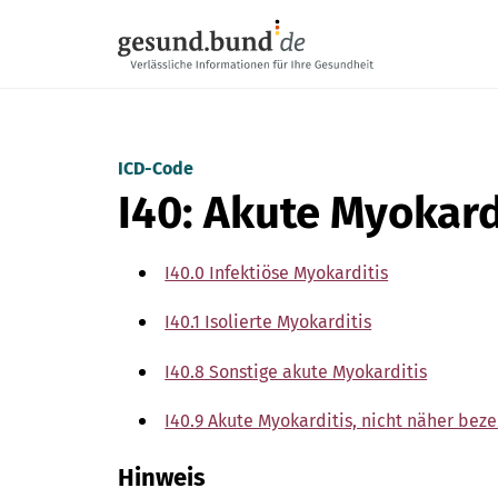
Navigation überspringen
ICD-Code
I40: Akute Myokard
I40.0 Infektiöse Myokarditis
I40.1 Isolierte Myokarditis
I40.8 Sonstige akute Myokarditis
I40.9 Akute Myokarditis, nicht näher bez
Hinweis