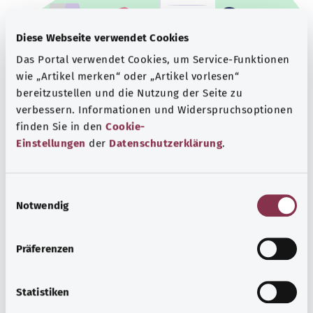
Diese Webseite verwendet Cookies
Das Portal verwendet Cookies, um Service-Funktionen
wie „Artikel merken“ oder „Artikel vorlesen“
bereitzustellen und die Nutzung der Seite zu
verbessern. Informationen und Widerspruchsoptionen
finden Sie in den
Cookie-
Einstellungen
der
Datenschutzerklärung
.
Beratung und Hilfe
Eine Auswahl verschiedener Beratungs- und
E
Informationsangebote zu bestimmten
Notwendig
i
Gesundheitsthemen.
n
Mehr erfahren
w
Präferenzen
i
l
l
Statistiken
i