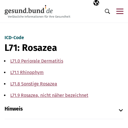
Navigation überspringen
Ausgewählte Sp
DE
Me
Suche
ICD-Code
L71: Rosazea
L71.0 Periorale Dermatitis
L71.1 Rhinophym
L71.8 Sonstige Rosazea
L71.9 Rosazea, nicht näher bezeichnet
Hinweis