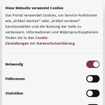
Diese Webseite verwendet Cookies
Das Portal verwendet Cookies, um Service-Funktionen
wie „Artikel merken“ oder „Artikel vorlesen“
bereitzustellen und die Nutzung der Seite zu
verbessern. Informationen und Widerspruchsoptionen
finden Sie in den
Cookie-
Beratung und Hilfe
Einstellungen
der
Datenschutzerklärung
.
Eine Auswahl verschiedener Beratungs- und
Informationsangebote zu bestimmten
E
Gesundheitsthemen.
Notwendig
i
Mehr erfahren
n
w
Präferenzen
i
l
l
Statistiken
i
g