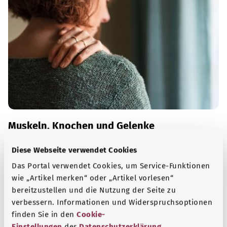
Muskeln, Knochen und Gelenke
Viele Erkrankungen des Bewegungsapparates sind auf
Diese Webseite verwendet Cookies
altersbedingten Verschleiß zurückzuführen – zunehmend
Das Portal verwendet Cookies, um Service-Funktionen
auch auf zu wenig Bewegung und zu viel Sitzen.
wie „Artikel merken“ oder „Artikel vorlesen“
bereitzustellen und die Nutzung der Seite zu
Mehr erfahren
verbessern. Informationen und Widerspruchsoptionen
finden Sie in den
Cookie-
Einstellungen
der
Datenschutzerklärung
.