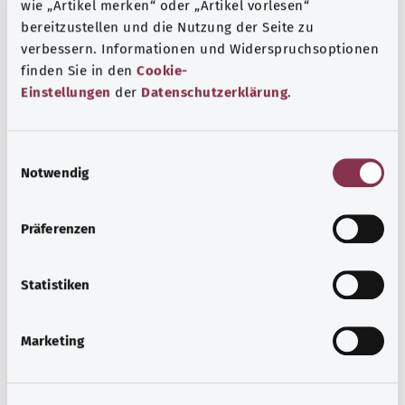
Muskeln, Knochen und Gelenke
wie „Artikel merken“ oder „Artikel vorlesen“
bereitzustellen und die Nutzung der Seite zu
Viele Erkrankungen des Bewegungsapparates sind auf
verbessern. Informationen und Widerspruchsoptionen
altersbedingten Verschleiß zurückzuführen – zunehmend
finden Sie in den
Cookie-
auch auf zu wenig Bewegung und zu viel Sitzen.
Einstellungen
der
Datenschutzerklärung
.
Mehr erfahren
E
Notwendig
i
n
w
Präferenzen
i
l
l
Statistiken
i
g
Marketing
u
n
g