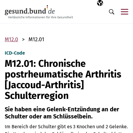
Navigation überspringen
Ausgewählte Sp
DE
Me
Suche
M12.0
M12.01
ICD-Code
M12.01: Chronische
postrheumatische Arthritis
[Jaccoud-Arthritis]
Schulterregion
Sie haben eine Gelenk-Entzündung an der
Schulter oder am Schlüsselbein.
Im Bereich der Schulter gibt es 3 Knochen und 2 Gelenke.