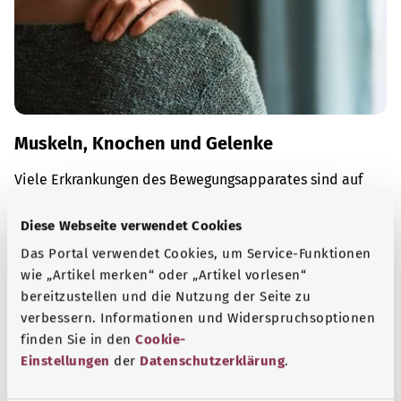
Muskeln, Knochen und Gelenke
Viele Erkrankungen des Bewegungsapparates sind auf
altersbedingten Verschleiß zurückzuführen – zunehmend
auch auf zu wenig Bewegung und zu viel Sitzen.
Diese Webseite verwendet Cookies
Das Portal verwendet Cookies, um Service-Funktionen
Mehr erfahren
wie „Artikel merken“ oder „Artikel vorlesen“
bereitzustellen und die Nutzung der Seite zu
verbessern. Informationen und Widerspruchsoptionen
finden Sie in den
Cookie-
Einstellungen
der
Datenschutzerklärung
.