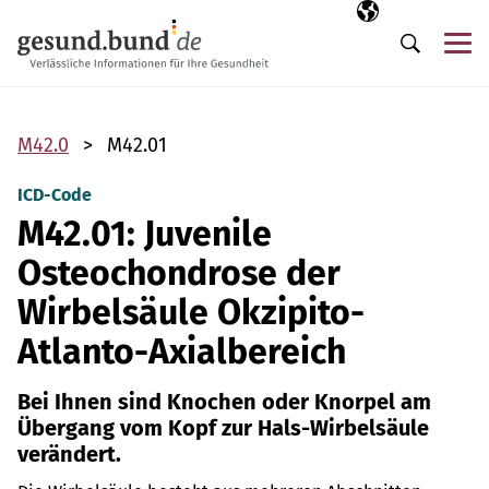
Navigation überspringen
Ausgewählte Sp
DE
Me
Suche
M42.0
M42.01
ICD-Code
M42.01: Juvenile
Osteochondrose der
Wirbelsäule Okzipito-
Atlanto-Axialbereich
Bei Ihnen sind Knochen oder Knorpel am
Übergang vom Kopf zur Hals-Wirbelsäule
verändert.