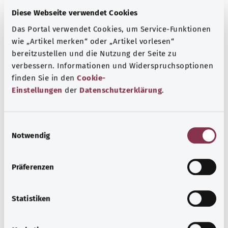
Diese Webseite verwendet Cookies
Das Portal verwendet Cookies, um Service-Funktionen
wie „Artikel merken“ oder „Artikel vorlesen“
bereitzustellen und die Nutzung der Seite zu
verbessern. Informationen und Widerspruchsoptionen
Muskeln, Knochen und Gelenke
finden Sie in den
Cookie-
Einstellungen
der
Datenschutzerklärung
.
Viele Erkrankungen des Bewegungsapparates sind auf
altersbedingten Verschleiß zurückzuführen – zunehmend
auch auf zu wenig Bewegung und zu viel Sitzen.
E
Notwendig
i
Mehr erfahren
n
w
Präferenzen
i
l
l
Statistiken
i
g