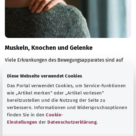
Muskeln, Knochen und Gelenke
Viele Erkrankungen des Bewegungsapparates sind auf
altersbedingten Verschleiß zurückzuführen – zunehmend
auch auf zu wenig Bewegung und zu viel Sitzen.
Diese Webseite verwendet Cookies
Das Portal verwendet Cookies, um Service-Funktionen
Mehr erfahren
wie „Artikel merken“ oder „Artikel vorlesen“
bereitzustellen und die Nutzung der Seite zu
verbessern. Informationen und Widerspruchsoptionen
finden Sie in den
Cookie-
Einstellungen
der
Datenschutzerklärung
.