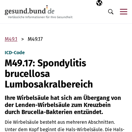
Navigation überspringen
Ausgewählte Sp
DE
Me
Suche
M49.1
M49.17
ICD-Code
M49.17: Spondylitis
brucellosa
Lumbosakralbereich
Ihre Wirbelsäule hat sich am Übergang von
der Lenden-Wirbelsäule zum Kreuzbein
durch Brucella-Bakterien entzündet.
Die Wirbelsäule besteht aus mehreren Abschnitten.
Unter dem Kopf beginnt die Hals-Wirbelsäule. Die Hals-