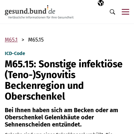
Navigation überspringen
Ausgewählte Sp
DE
Me
Suche
M65.1
M65.15
ICD-Code
M65.15: Sonstige infektiöse
(Teno-)Synovitis
Beckenregion und
Oberschenkel
Bei Ihnen haben sich am Becken oder am
Oberschenkel Gelenkhäute oder
Sehnenscheiden entzündet.