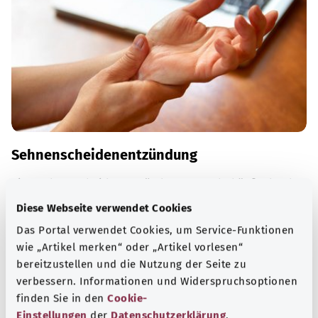
Sehnenscheidenentzündung
Eine Sehnenscheidenentzündung entsteht häufig durch
Überbeanspruchung der Hände, Arme oder Füße. Schont
Diese Webseite verwendet Cookies
man den betroffenen Bereich, verschwinden die
Das Portal verwendet Cookies, um Service-Funktionen
Beschwerden meist von selbst.
wie „Artikel merken“ oder „Artikel vorlesen“
Mehr erfahren
bereitzustellen und die Nutzung der Seite zu
verbessern. Informationen und Widerspruchsoptionen
finden Sie in den
Cookie-
Einstellungen
der
Datenschutzerklärung
.