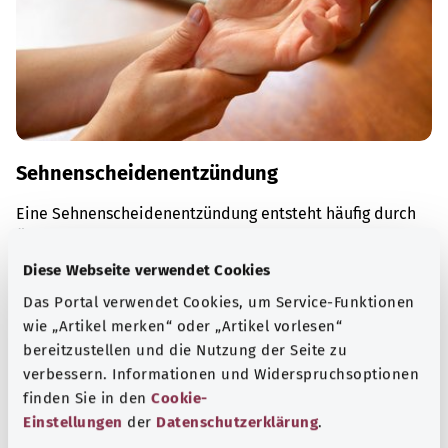
Sehnenscheidenentzündung
Eine Sehnenscheidenentzündung entsteht häufig durch
Überbeanspruchung der Hände, Arme oder Füße. Schont
man den betroffenen Bereich, verschwinden die
Diese Webseite verwendet Cookies
Beschwerden meist von selbst.
Das Portal verwendet Cookies, um Service-Funktionen
Mehr erfahren
wie „Artikel merken“ oder „Artikel vorlesen“
bereitzustellen und die Nutzung der Seite zu
verbessern. Informationen und Widerspruchsoptionen
finden Sie in den
Cookie-
Einstellungen
der
Datenschutzerklärung
.