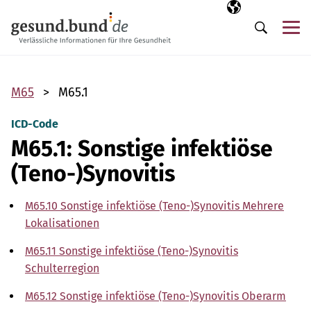
Navigation überspringen
Ausgewählte Sp
DE
Me
Suche
M65
M65.1
ICD-Code
M65.1: Sonstige infektiöse
(Teno-)Synovitis
M65.10 Sonstige infektiöse (Teno-)Synovitis Mehrere
Lokalisationen
M65.11 Sonstige infektiöse (Teno-)Synovitis
Schulterregion
M65.12 Sonstige infektiöse (Teno-)Synovitis Oberarm