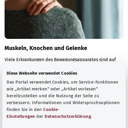
Muskeln, Knochen und Gelenke
Viele Erkrankungen des Bewegungsapparates sind auf
altersbedingten Verschleiß zurückzuführen – zunehmend
Diese Webseite verwendet Cookies
auch auf zu wenig Bewegung und zu viel Sitzen.
Das Portal verwendet Cookies, um Service-Funktionen
Mehr erfahren
wie „Artikel merken“ oder „Artikel vorlesen“
bereitzustellen und die Nutzung der Seite zu
verbessern. Informationen und Widerspruchsoptionen
finden Sie in den
Cookie-
Einstellungen
der
Datenschutzerklärung
.