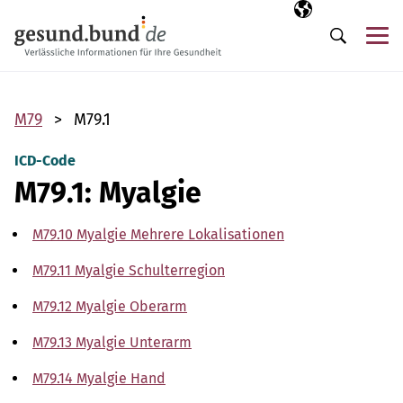
Navigation überspringen
Ausgewählte Sp
DE
Me
Suche
M79
M79.1
ICD-Code
M79.1: Myalgie
M79.10 Myalgie Mehrere Lokalisationen
M79.11 Myalgie Schulterregion
M79.12 Myalgie Oberarm
M79.13 Myalgie Unterarm
M79.14 Myalgie Hand